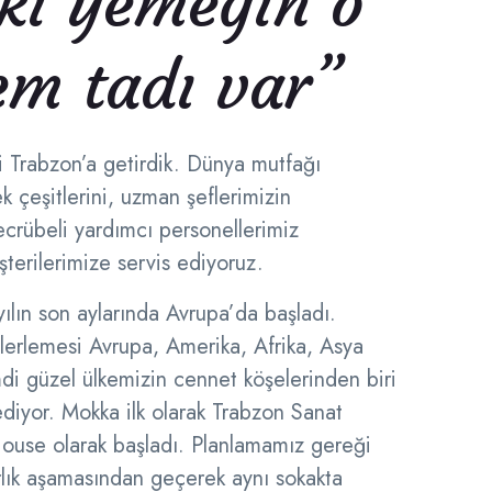
ki yemeğin o
m tadı var”
i Trabzon’a getirdik. Dünya mutfağı
k çeşitlerini, uzman şeflerimizin
tecrübeli yardımcı personellerimiz
şterilerimize servis ediyoruz.
ılın son aylarında Avrupa’da başladı.
lerlemesi Avrupa, Amerika, Afrika, Asya
imdi güzel ülkemizin cennet köşelerinden biri
iyor. Mokka ilk olarak Trabzon Sanat
use olarak başladı. Planlamamız gereği
lık aşamasından geçerek aynı sokakta