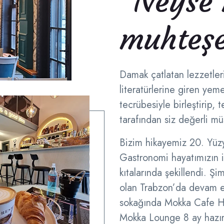
“Neyse 
muhteşe
Damak çatlatan lezzetler
literatürlerine giren yeme
tecrübesiyle birleştirip, 
tarafından siz değerli mü
Bizim hikayemiz 20. Yüzy
Gastronomi hayatımızın i
kıtalarında şekillendi. Ş
olan Trabzon’da devam ed
sokağında Mokka Cafe Ho
Mokka Lounge 8 ay hazır